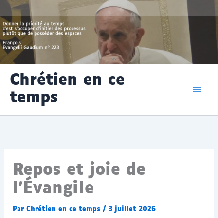
Aller
Chrétien en ce
au
temps
contenu
Repos et joie de
l’Évangile
Par
Chrétien en ce temps
/
3 juillet 2026