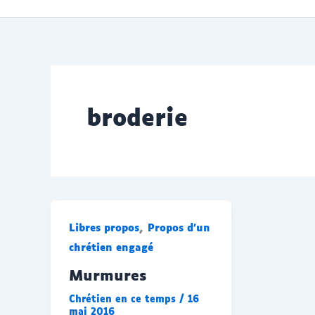
contenu
broderie
,
Libres propos
Propos d'un
chrétien engagé
Murmures
Chrétien en ce temps
/
16
mai 2016